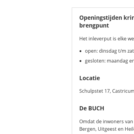
Openingstijden kri
brengpunt
Het inleverput is elke w
open: dinsdag t/m za
gesloten: maandag e
Locatie
Schulpstet 17, Castricu
De BUCH
Omdat de inwoners va
Bergen, Uitgeest en Heil