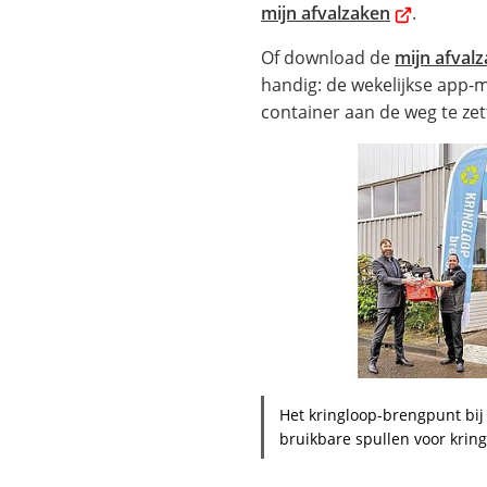
(Verwijst
mijn afvalzaken
.
naar
Of download de
mijn afval
een
handig: de wekelijkse app-
externe
container aan de weg te zet
website)
Het kringloop-brengpunt bij 
bruikbare spullen voor krin