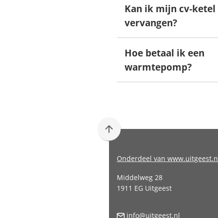
Kan ik mijn cv-ketel
vervangen?
Hoe betaal ik een
warmtepomp?
Scroll
naar
boven
Onderdeel van www.uitgeest.n
naar
Middelweg 28
het
1911 EG Uitgeest
begin
van
(Verwijst
info@uitgeest.nl