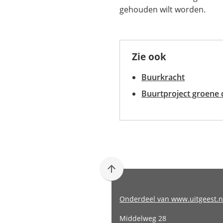
gehouden wilt worden.
Zie ook
Buurkracht
Buurtproject groene
Scroll
naar
boven
Onderdeel van www.uitgeest.n
naar
Middelweg 28